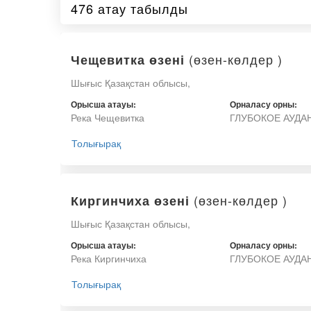
476 атау табылды
(өзен-көлдер )
Чещевитка өзені
Шығыс Қазақстан облысы,
Орысша атауы:
Орналасу орны:
Река Чещевитка
ГЛУБОКОЕ АУДА
Толығырақ
(өзен-көлдер )
Киргинчиха өзені
Шығыс Қазақстан облысы,
Орысша атауы:
Орналасу орны:
Река Киргинчиха
ГЛУБОКОЕ АУДА
Толығырақ