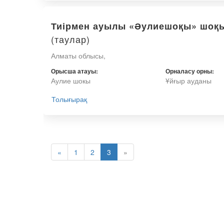
Тиірмен ауылы «Әулиешоқы» шоқ
(таулар)
Алматы облысы,
Орысша атауы:
Орналасу орны:
Аулие шокы
Ұйғыр ауданы
Толығырақ
«
1
2
3
»