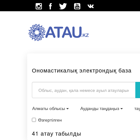
Ономастикалық электрондық база
Алматы облысы
Ауданды таңдаңыз
та
Өзгертілген
41 атау табылды