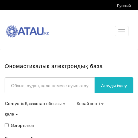
Русский
Toggle
navigati
Ономастикалық электрондық база
Атауды іздеу
Солтүстік Қазақстан облысы
Копай кенті
қала
Өзгертілген