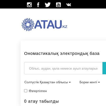
Ономастикалық электрондық база
Солтүстік Қазақстан облысы
Борки кенті
Өзгертілген
0 атау табылды