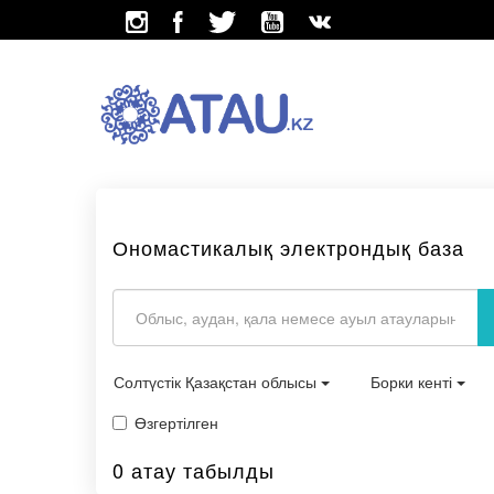
Ономастикалық электрондық база
Солтүстік Қазақстан облысы
Борки кенті
Өзгертілген
0 атау табылды