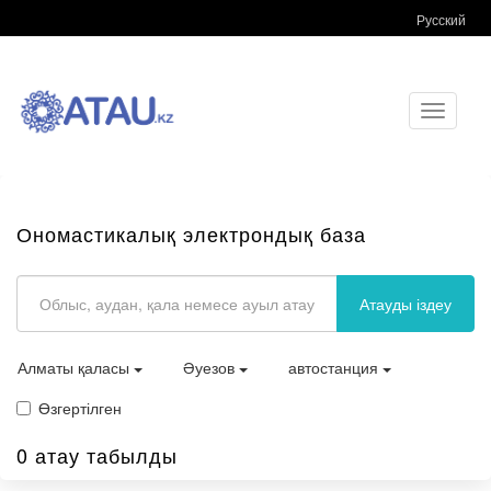
Русский
Toggle
navigati
Ономастикалық электрондық база
Атауды іздеу
Алматы қаласы
Әуезов
автостанция
Өзгертілген
0 атау табылды