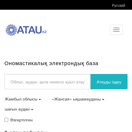
Русский
Toggle
navigati
Ономастикалық электрондық база
Атауды іздеу
Жамбыл облысы
«Жансая» ықшамауданы
шағын аудан
Өзгертілген