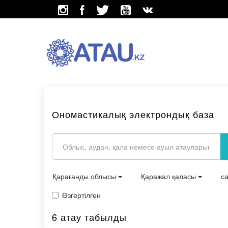
Ономастикалық электрондық база
Қарағанды облысы
Қаражал қаласы
с
Өзгертілген
6 атау табылды