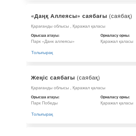
(саябақ)
«Даңқ Аллеясы» саябағы
Қарағанды облысы , Қаражал қаласы
Орысша атауы:
Орналасу орны:
Парк «Данк аллеясы»
Қаражал қаласы
Толығырақ
(саябақ)
Жеңіс саябағы
Қарағанды облысы , Қаражал қаласы
Орысша атауы:
Орналасу орны:
Парк Победы
Қаражал қаласы
Толығырақ