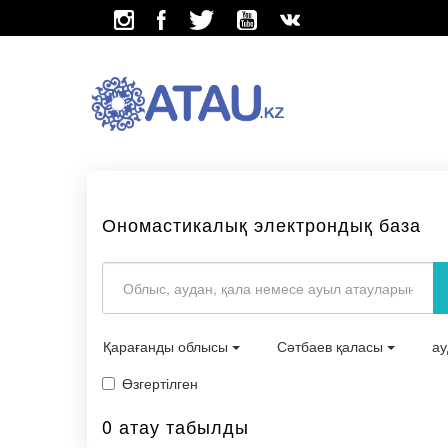
Ономастикалық электрондық база
Қарағанды облысы
Сәтбаев қаласы
а
Өзгертілген
0 атау табылды