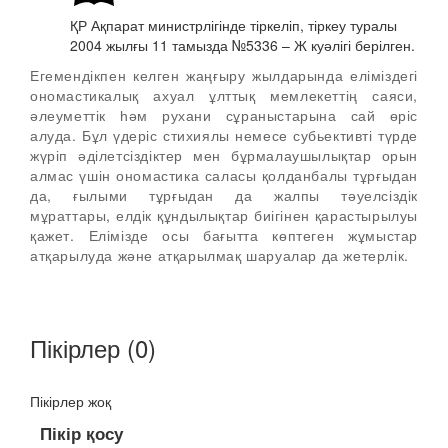
ҚР Ақпарат министрлігінде тіркеліп, тіркеу туралы
2004 жылғы 11 тамызда №5336 – Ж куәлігі берілген.
Егемендікпен келген жаңғыру жылдарында еліміздегі
ономас­тикалық ахуал ұлттық мемлекеттің саяси,
әлеуметтік һәм руха­ни сұраныстарына сай өріс
алуда. Бұл үдеріс стихиялы немесе субьективті түрде
жүріп әділетсіздіктер мен бұрмалаушылықтар орын
алмас үшін ономастика саласы қолданбалы тұрғыдан
да, ғылыми тұрғыдан да жалпы тәуелсіздік
мұраттары, елдік құн­дылықтар биігінен қарастырылуы
қажет. Елімізде осы бағытта көптеген жұмыстар
атқарылуда және атқарылмақ шаруалар да жетерлік.
Пікірлер (0)
Пікірлер жоқ
Пікір қосу