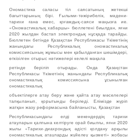
Ономастика саласы тіл саясатының жетекші
бағыттарының бірі. Ғылыми-тәжірибелік, мәдени-
тарихи ғана емес, қоғамдық-саяси маңызға ие.
«Ономастикалық хабаршы» бюллетені биылдан, яғни
2020 жылдан бастап электрондық нұсқада тарайды.
Бюллетен бетінде Қазақстан Республикасы Үкіметінің
жанындағы Республикалық ономастикалық
комиссиясының жұмысы мен қабылданған шешімдері,
өткізілген отырыс нәтижелері келелі мақала
ретінде беріліп отырады. Онда Қазақстан
Республикасы Үкіметінің жанындағы Республикалық
ономастикалық комиссиясына ұсынылған
ономастикалық
объектілерге атау беру және қайта атау мәселелері
талқыланып, қорытынды беріледі. Елімізде жүріп
жатқан жазу реформасына байланысты, Қазақстан
Республикасындағы елді мекендердің тарихи
атауларын қалпына келтіруге орай биылғы, яғни 2020
жылы «Тарихи-диахрондық әдісті қолдану арқылы
ономастикалық атауларды жүйелеу қызметі» жобасы