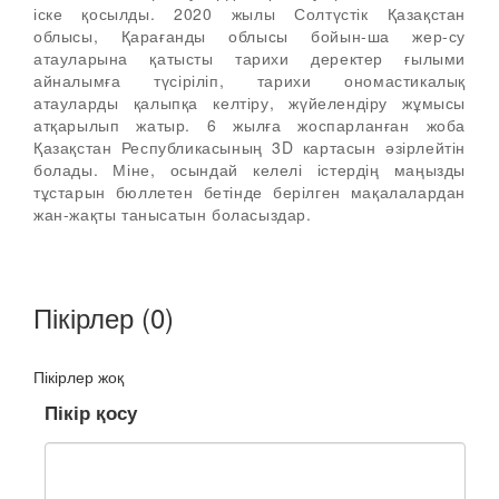
іске қосылды. 2020 жылы Солтүстік Қазақстан
облысы, Қарағанды облысы бойын-ша жер-су
атауларына қатысты тарихи деректер ғылыми
айналымға түсіріліп, тарихи ономастикалық
атауларды қалыпқа келтіру, жүйелендіру жұмысы
атқарылып жатыр. 6 жылға жоспарланған жоба
Қазақстан Республикасының 3D картасын әзірлейтін
болады. Міне, осындай келелі істердің маңызды
тұстарын бюллетен бетінде берілген мақалалардан
жан-жақты танысатын боласыздар.
Пікірлер (0)
Пікірлер жоқ
Пікір қосу