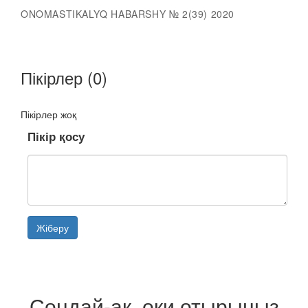
ONOMASTIKALYQ HABARSHY № 2(39) 2020
Пікірлер (0)
Пікірлер жоқ
Пікір қосу
Жіберу
Сондай-ақ, оқи отырыңыз