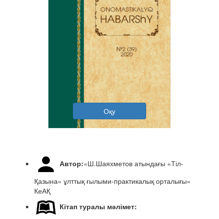
Оқу
Автор:
«Ш.Шаяхметов атындағы «Тіл-
Қазына» ұлттық ғылыми-практикалық орталығы»
КеАҚ
Кітап туралы мәлімет: