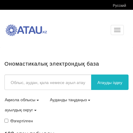
Русский
Toggle
navigati
Ономастикалық электрондық база
Атауды іздеу
Ақмола облысы
Ауданды таңдаңыз
ауылдық округ
Өзгертілген