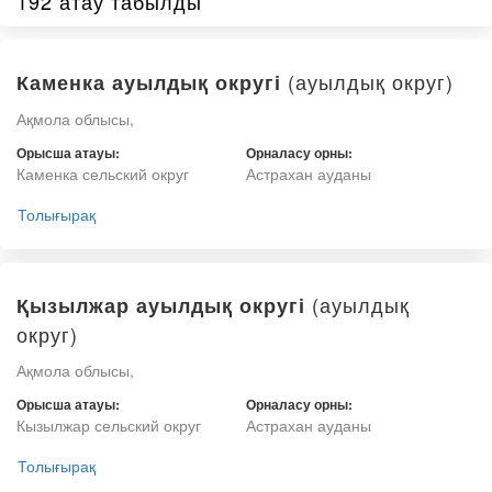
192 атау табылды
(ауылдық округ)
Каменка ауылдық округі
Ақмола облысы,
Орысша атауы:
Орналасу орны:
Каменка сельский округ
Астрахан ауданы
Толығырақ
(ауылдық
Қызылжар ауылдық округі
округ)
Ақмола облысы,
Орысша атауы:
Орналасу орны:
Кызылжар сельский округ
Астрахан ауданы
Толығырақ