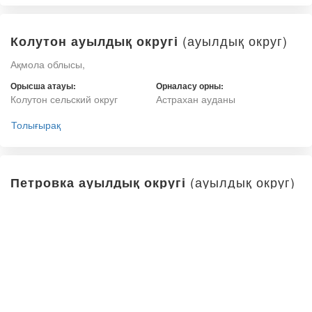
(ауылдық округ)
Колутон ауылдық округі
Ақмола облысы,
Орысша атауы:
Орналасу орны:
Колутон сельский округ
Астрахан ауданы
Толығырақ
(ауылдық округ)
Петровка ауылдық округі
Ақмола облысы,
Орысша атауы:
Орналасу орны:
Петровка сельский округ
Астрахан ауданы
Толығырақ