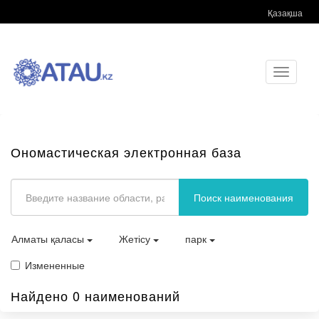
Қазақша
Toggle
navigati
Ономастическая электронная база
Поиск наименования
Алматы қаласы
Жетісу
парк
Измененные
Найдено 0 наименований