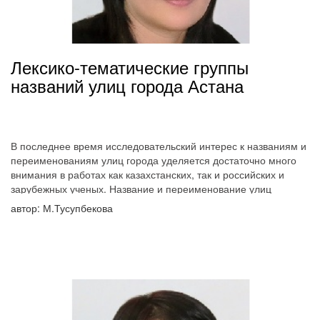
Лексико-тематические группы
названий улиц города Астана
В последнее время исследовательский интерес к названиям и
переименованиям улиц города уделяется достаточно много
внимания в работах как казахстанских, так и российских и
зарубежных ученых. Название и переименование улиц
считаются одним из важнейших процессов социально-
автор: М.Тусупбекова
экономических и политических трансформации общества.