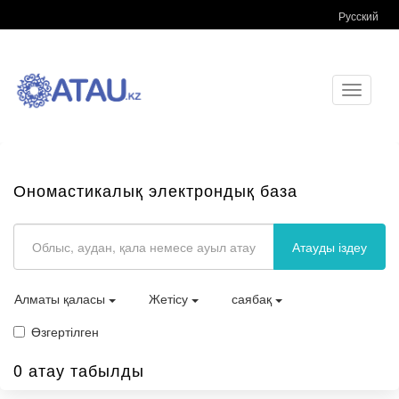
Русский
Toggle
navigati
Ономастикалық электрондық база
Атауды іздеу
Алматы қаласы
Жетісу
саябақ
Өзгертілген
0 атау табылды