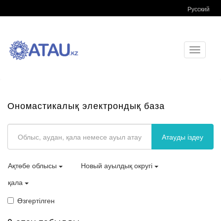
Русский
Toggle
navigati
Ономастикалық электрондық база
Атауды іздеу
Ақтөбе облысы
Новый ауылдық округі
қала
Өзгертілген