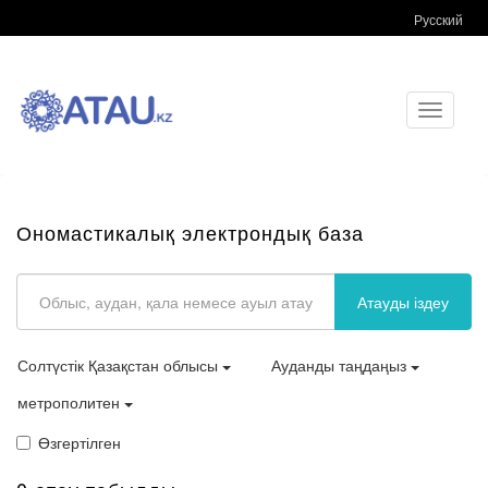
Русский
Toggle
navigati
Ономастикалық электрондық база
Атауды іздеу
Солтүстік Қазақстан облысы
Ауданды таңдаңыз
метрополитен
Өзгертілген