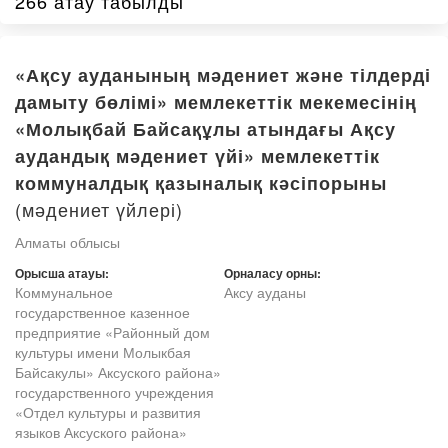
266 атау табылды
«Ақсу ауданының мәдениет және тілдерді
дамыту бөлімі» мемлекеттік мекемесінің
«Молықбай Байсақұлы атындағы Ақсу
аудандық мәдениет үйі» мемлекеттік
коммуналдық қазыналық кәсіпорыны
(мәдениет үйлері)
Алматы облысы
Орысша атауы:
Орналасу орны:
Коммунальное
Аксу ауданы
государственное казенное
предприятие «Районный дом
культуры имени Молыкбая
Байсакулы» Аксуского района»
государственного учреждения
«Отдел культуры и развития
языков Аксуского района»