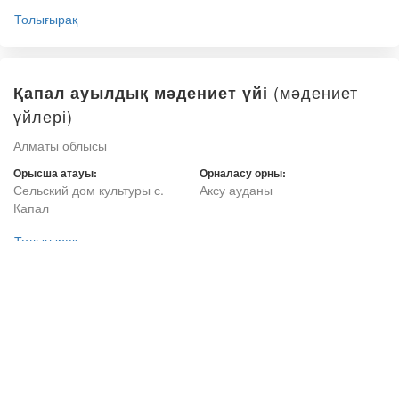
Толығырақ
(мәдениет
Қапал ауылдық мәдениет үйі
үйлері)
Алматы облысы
Орысша атауы:
Орналасу орны:
Сельский дом культуры с.
Аксу ауданы
Капал
Толығырақ
(мәдениет
Молалы ауылдық мәдениет үйі
үйлері)
Алматы облысы
Орысша атауы:
Орналасу орны: