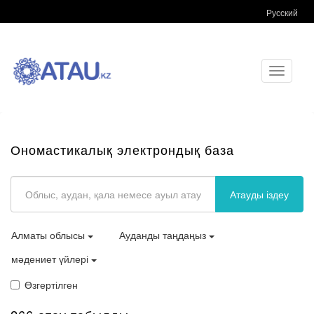
Русский
Toggle
navigati
Ономастикалық электрондық база
Атауды іздеу
Алматы облысы
Ауданды таңдаңыз
мәдениет үйлері
Өзгертілген