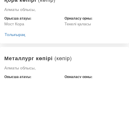
Алматы облысы,
Орысша атауы:
Орналасу орны:
Мост Кора
Текелі қаласы
Толығырақ
(көпір)
Металлург көпірі
Алматы облысы,
Орысша атауы:
Орналасу орны:
Мост Металлург
Текелі қаласы
Толығырақ