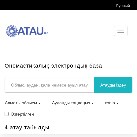
Русский
Toggle
navigati
Ономастикалық электрондық база
Атауды іздеу
Алматы облысы
Ауданды таңдаңыз
көпір
Өзгертілген
4 атау табылды