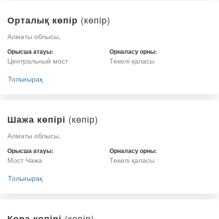
(көпір)
Орталық көпір
Алматы облысы,
Орысша атауы:
Орналасу орны:
Центральный мост
Текелі қаласы
Толығырақ
(көпір)
Шажа көпірі
Алматы облысы,
Орысша атауы:
Орналасу орны:
Мост Чажа
Текелі қаласы
Толығырақ
(көпір)
Қора көпірі