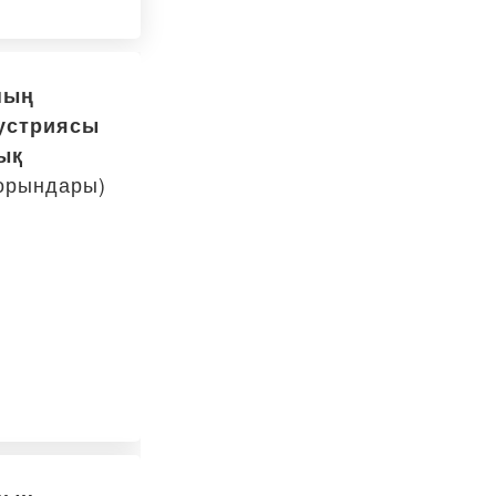
ның
устриясы
ық
 орындары)