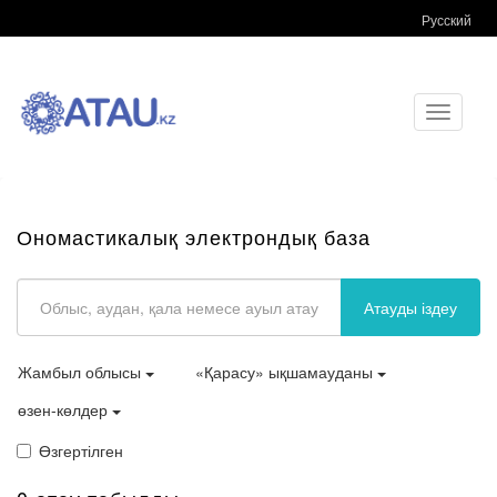
Русский
Toggle
navigati
Ономастикалық электрондық база
Атауды іздеу
Жамбыл облысы
«Қарасу» ықшамауданы
өзен-көлдер
Өзгертілген