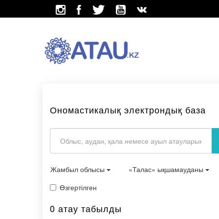
Ономастикалық электрондық база
Жамбыл облысы
«Талас» ықшамауданы
Өзгертілген
0 атау табылды