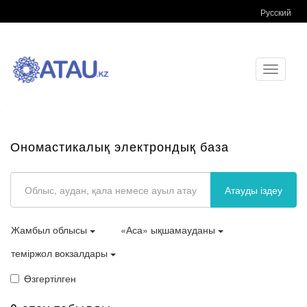
Русский
Toggle
navigati
Ономастикалық электрондық база
Атауды іздеу
Жамбыл облысы
«Аса» ықшамауданы
теміржол вокзалдары
Өзгертілген