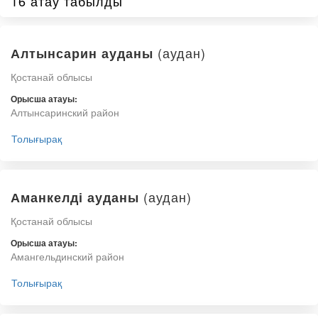
16 атау табылды
(аудан)
Алтынсарин ауданы
Қостанай облысы
Орысша атауы:
Алтынсаринский район
Толығырақ
(аудан)
Аманкелді ауданы
Қостанай облысы
Орысша атауы:
Амангельдинский район
Толығырақ