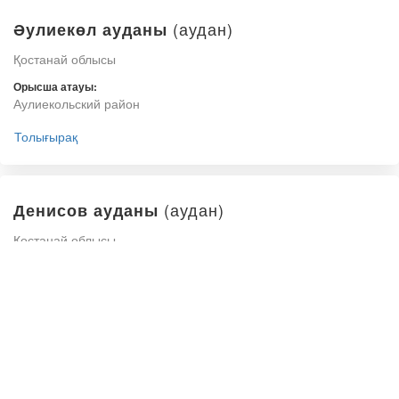
(аудан)
Әулиекөл ауданы
Қостанай облысы
Орысша атауы:
Аулиекольский район
Толығырақ
(аудан)
Денисов ауданы
Қостанай облысы
Орысша атауы:
Денисовский район
Толығырақ
(аудан)
Жангелдин ауданы