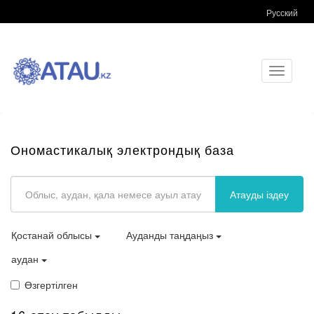
Русский
Toggle
navigati
Ономастикалық электрондық база
Атауды іздеу
Қостанай облысы
Ауданды таңдаңыз
аудан
Өзгертілген