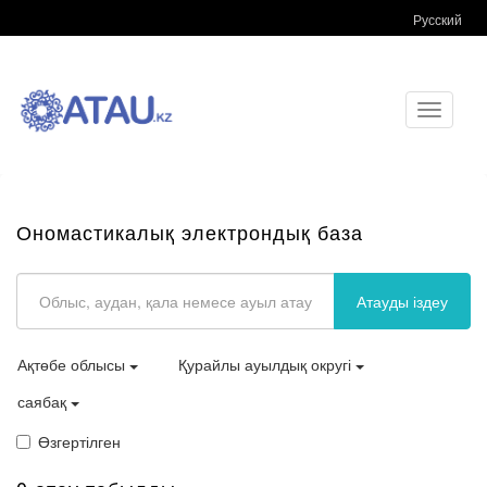
Русский
Toggle
navigati
Ономастикалық электрондық база
Атауды іздеу
Ақтөбе облысы
Қурайлы ауылдық округі
саябақ
Өзгертілген