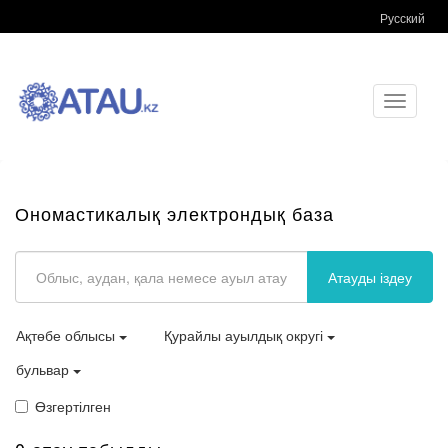
Русский
Toggle
navigati
Ономастикалық электрондық база
Атауды іздеу
Ақтөбе облысы
Қурайлы ауылдық округі
бульвар
Өзгертілген