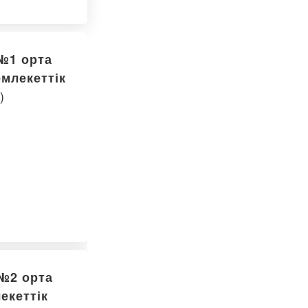
"№1 орта
млекеттік
)
«№2 орта
екеттік