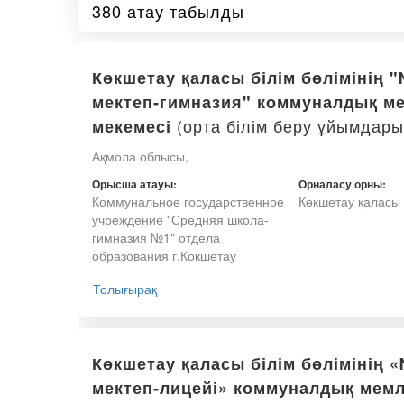
380 атау табылды
Көкшетау қаласы білім бөлімінің 
мектеп-гимназия" коммуналдық ме
(орта білім беру ұйымдары
мекемесі
Ақмола облысы,
Орысша атауы:
Орналасу орны:
Коммунальное государственное
Көкшетау қаласы
учреждение "Средняя школа-
гимназия №1" отдела
образования г.Кокшетау
Толығырақ
Көкшетау қаласы білім бөлімінің 
мектеп-лицейі» коммуналдық мемл