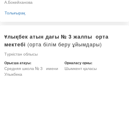
А.Бокейханова
Толығырақ
Ұлықбек атын дағы № 3 жалпы орта
(орта білім беру ұйымдары)
мектебі
Түркістан облысы
Орысша атауы:
Орналасу орны:
Средняя школа № 3 имени
Шымкент қаласы
Улыкбека
Толығырақ
Х.Досмұхамедов атындағы №4 жалпы
(орта білім беру ұйымдары)
орта мектебі
Түркістан облысы