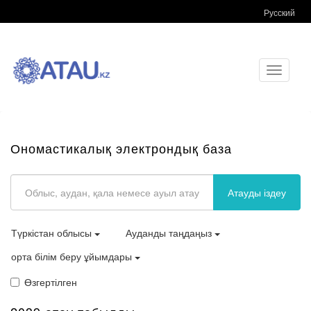
Русский
Toggle
navigati
Ономастикалық электрондық база
Атауды іздеу
Түркістан облысы
Ауданды таңдаңыз
орта білім беру ұйымдары
Өзгертілген