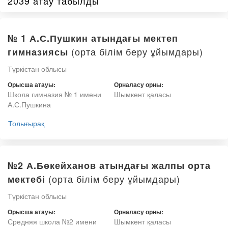
2039 атау табылды
№ 1 А.С.Пушкин атындағы мектеп
(орта білім беру ұйымдары)
гимназиясы
Түркістан облысы
Орысша атауы:
Орналасу орны:
Школа гимназия № 1 имени
Шымкент қаласы
А.С.Пушкина
Толығырақ
№2 А.Бөкейханов атындағы жалпы орта
(орта білім беру ұйымдары)
мектебі
Түркістан облысы
Орысша атауы:
Орналасу орны:
Средняя школа №2 имени
Шымкент қаласы