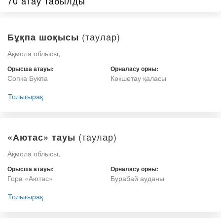
70 атау табылды
(таулар)
Бұқпа шоқысы
Ақмола облысы,
Орысша атауы:
Орналасу орны:
Сопка Букпа
Көкшетау қаласы
Толығырақ
(таулар)
«Аютас» тауы
Ақмола облысы,
Орысша атауы:
Орналасу орны:
Гора «Аютас»
Бурабай ауданы
Толығырақ