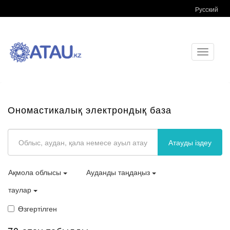
Русский
Toggle
navigati
Ономастикалық электрондық база
Атауды іздеу
Ақмола облысы
Ауданды таңдаңыз
таулар
Өзгертілген