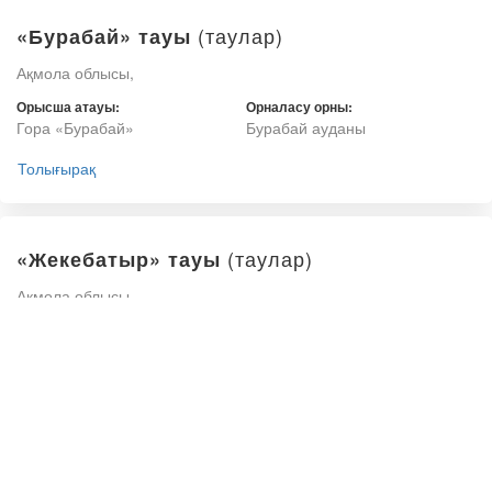
(таулар)
«Бурабай» тауы
Ақмола облысы,
Орысша атауы:
Орналасу орны:
Гора «Бурабай»
Бурабай ауданы
Толығырақ
(таулар)
«Жекебатыр» тауы
Ақмола облысы,
Орысша атауы:
Орналасу орны:
Гора «Жекебатыр»
Бурабай ауданы
Толығырақ
(таулар)
«Көкшетау» тауы