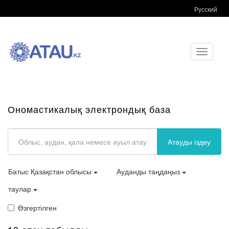
Русский
Toggle
navigati
Ономастикалық электрондық база
Атауды іздеу
Батыс Қазақстан облысы
Ауданды таңдаңыз
таулар
Өзгертілген