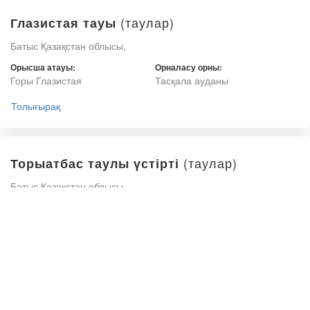
(таулар)
Глазистая тауы
Батыс Қазақстан облысы,
Орысша атауы:
Орналасу орны:
Горы Глазистая
Тасқала ауданы
Толығырақ
(таулар)
Торыатбас таулы үстірті
Батыс Қазақстан облысы,
Орысша атауы:
Орналасу орны:
Плоскогорье Торыатбас
Шыңғырлау ауданы
Толығырақ
(таулар)
Жыланды таулы үстірті