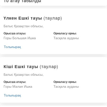
10 атау табылды
(таулар)
Үлкен Ешкі тауы
Батыс Қазақстан облысы,
Орысша атауы:
Орналасу орны:
Горы Большая Ишка
Тасқала ауданы
Толығырақ
(таулар)
Кіші Ешкі тауы
Батыс Қазақстан облысы,
Орысша атауы:
Орналасу орны:
Горы Малая Ишка
Тасқала ауданы
Толығырақ