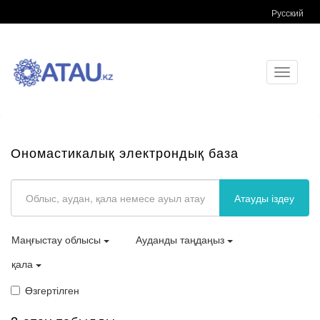
Русский
Toggle
navigati
Ономастикалық электрондық база
Атауды іздеу
Маңғыстау облысы
Ауданды таңдаңыз
қала
Өзгертілген