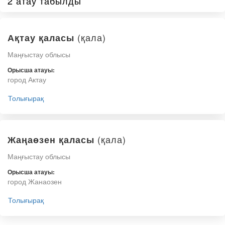
2 атау табылды
(қала)
Ақтау қаласы
Маңғыстау облысы
Орысша атауы:
город Актау
Толығырақ
(қала)
Жаңаөзен қаласы
Маңғыстау облысы
Орысша атауы:
город Жанаозен
Толығырақ