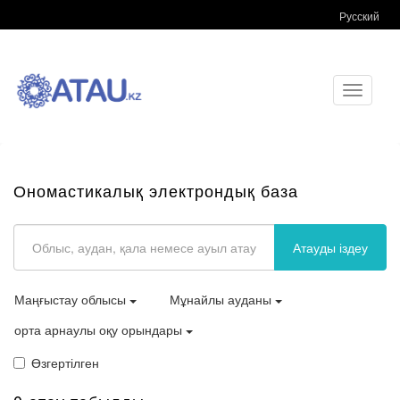
Русский
Toggle
navigati
Ономастикалық электрондық база
Атауды іздеу
Маңғыстау облысы
Мұнайлы ауданы
орта арнаулы оқу орындары
Өзгертілген