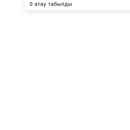
0 атау табылды