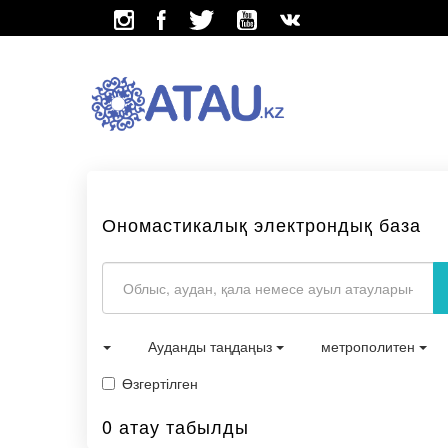
Ономастикалық электрондық база
Ауданды таңдаңыз
метрополитен
Өзгертілген
0 атау табылды