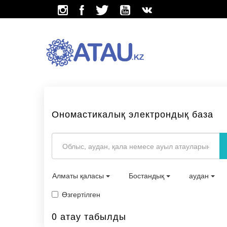
Ономастикалық электрондық база
Алматы қаласы
Бостандық
аудан
Өзгертілген
0 атау табылды