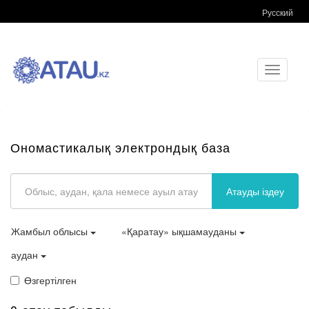
Русский
Toggle
navigati
Ономастикалық электрондық база
Атауды іздеу
Жамбыл облысы
«Қаратау» ықшамауданы
аудан
Өзгертілген