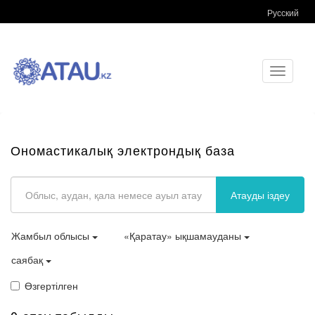
Русский
Toggle
navigati
Ономастикалық электрондық база
Атауды іздеу
Жамбыл облысы
«Қаратау» ықшамауданы
саябақ
Өзгертілген