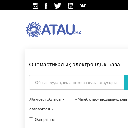
Ономастикалық электрондық база
Жамбыл облысы
«Мыңбұлақ» ықшамауданы
автовокзал
Өзгертілген