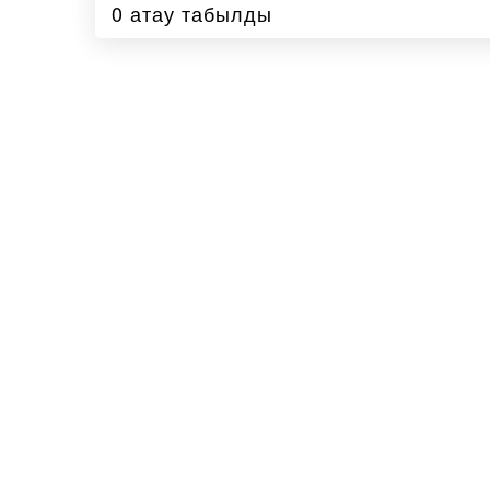
0 атау табылды