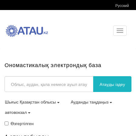
Русский
Toggle
navigati
Ономастикалық электрондық база
Атауды іздеу
Шығыс Қазақстан облысы
Ауданды таңдаңыз
автовокзал
Өзгертілген