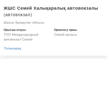
ЖШС Семей Халықаралық автовокзалы
(автовокзал)
Шығыс Қазақстан облысы
Орысша атауы:
Орналасу орны:
ТОО Международный
Семей қаласы
автовокзал Семей
Толығырақ
(автовокзал)
Сұлу автовокзалы
Шығыс Қазақстан облысы
Орысша атауы:
Орналасу орны:
Автовокзал Сулу
Семей қаласы
Толығырақ