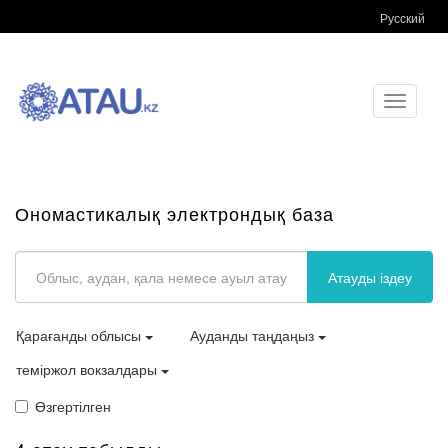
Русский
Toggle
navigati
Ономастикалық электрондық база
Атауды іздеу
Қарағанды облысы
Ауданды таңдаңыз
теміржол вокзалдары
Өзгертілген