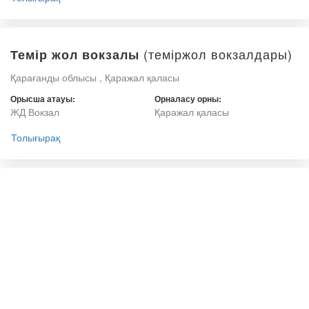
(теміржол вокзалдары)
Темір жол вокзалы
Қарағанды облысы , Қаражал қаласы
Орысша атауы:
Орналасу орны:
ЖД Вокзал
Қаражал қаласы
Толығырақ
(теміржол
Жезқазған темір жол вокзалы
вокзалдары)
Қарағанды облысы , Жезқазған қаласы
Орысша атауы:
Орналасу орны:
Железнодорожный вокзал
Жезқазған қаласы
Жезказгана