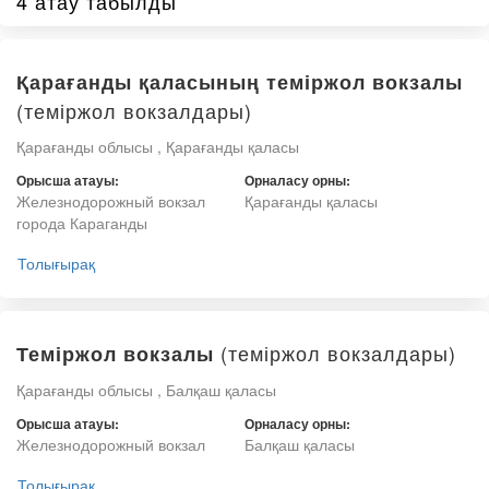
4 атау табылды
Қарағанды қаласының теміржол вокзалы
(теміржол вокзалдары)
Қарағанды облысы , Қарағанды қаласы
Орысша атауы:
Орналасу орны:
Железнодорожный вокзал
Қарағанды қаласы
города Караганды
Толығырақ
(теміржол вокзалдары)
Теміржол вокзалы
Қарағанды облысы , Балқаш қаласы
Орысша атауы:
Орналасу орны:
Железнодорожный вокзал
Балқаш қаласы
Толығырақ