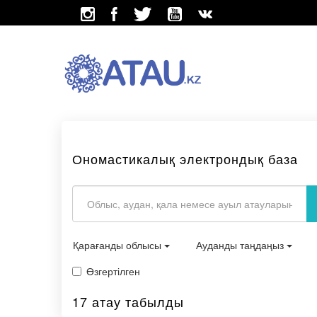
Ономастикалық электрондық база
Қарағанды облысы
Ауданды таңдаңыз
Өзгертілген
17 атау табылды