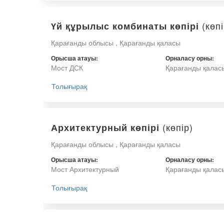
(көпі
Үй құрылыс комбинаты көпірі
Қарағанды облысы , Қарағанды қаласы
Орысша атауы:
Орналасу орны:
Мост ДСК
Қарағанды қалас
Толығырақ
(көпір)
Архитектурный көпірі
Қарағанды облысы , Қарағанды қаласы
Орысша атауы:
Орналасу орны:
Мост Архитектурный
Қарағанды қалас
Толығырақ