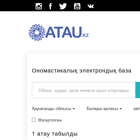
Ономастикалық электрондық база
Қарағанды облысы
Балқаш қаласы
ав
Өзгертілген
1 атау табылды