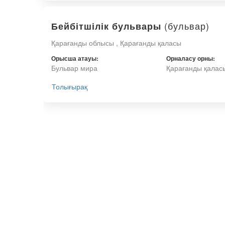
(бульвар)
Бейбітшілік бульвары
Қарағанды облысы , Қарағанды қаласы
Орысша атауы:
Орналасу орны:
Бульвар мира
Қарағанды қалас
Толығырақ