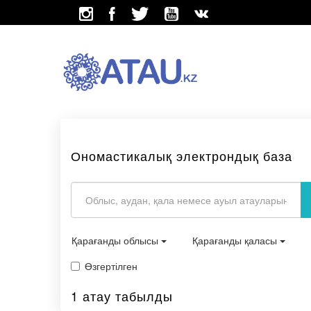
Ономастикалық электрондық база
Қарағанды облысы
Қарағанды қаласы
Өзгертілген
1 атау табылды