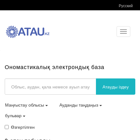
Русский
Toggle
navigati
Ономастикалық электрондық база
Атауды іздеу
Маңғыстау облысы
Ауданды таңдаңыз
бульвар
Өзгертілген