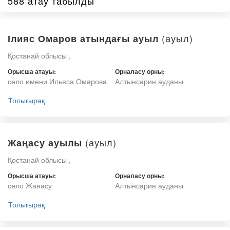
588 атау табылды
(ауыл)
Ілияс Омаров атындағы ауыл
Қостанай облысы ,
Орысша атауы:
Орналасу орны:
село имени Ильяса Омарова
Алтынсарин ауданы
Толығырақ
(ауыл)
Жаңасу ауылы
Қостанай облысы ,
Орысша атауы:
Орналасу орны:
село Жанасу
Алтынсарин ауданы
Толығырақ