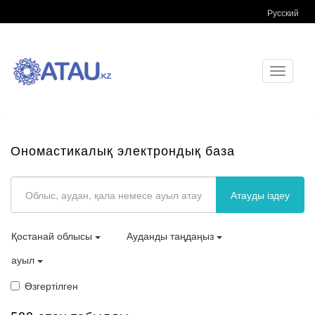
Русский
Toggle
navigati
Ономастикалық электрондық база
Атауды іздеу
Қостанай облысы
Ауданды таңдаңыз
ауыл
Өзгертілген