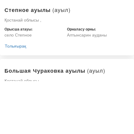
(ауыл)
Степное ауылы
Қостанай облысы ,
Орысша атауы:
Орналасу орны:
село Степное
Алтынсарин ауданы
Толығырақ
(ауыл)
Большая Чураковка ауылы
Қостанай облысы ,
Орысша атауы:
Орналасу орны:
село Большая Чураковка
Алтынсарин ауданы
Толығырақ
(ауыл)
Новониколаевка ауылы