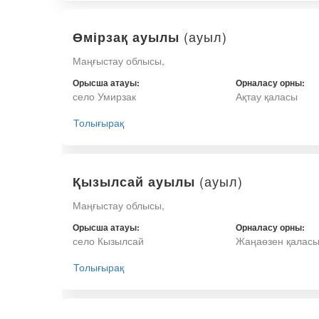
(ауыл)
Өмірзақ ауылы
Маңғыстау облысы,
Орысша атауы:
Орналасу орны:
село Умирзак
Ақтау қаласы
Толығырақ
(ауыл)
Қызылсай ауылы
Маңғыстау облысы,
Орысша атауы:
Орналасу орны:
село Кызылсай
Жаңаөзен қалас
Толығырақ