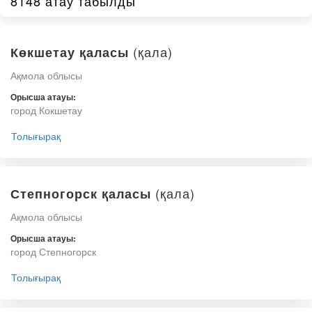
8148 атау табылды
(қала)
Көкшетау қаласы
Ақмола облысы
Орысша атауы:
город Кокшетау
Толығырақ
(қала)
Степногорск қаласы
Ақмола облысы
Орысша атауы:
город Степногорск
Толығырақ