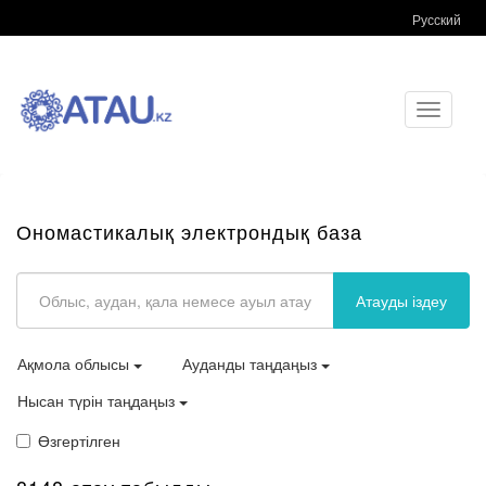
Русский
Toggle
navigati
Ономастикалық электрондық база
Атауды іздеу
Ақмола облысы
Ауданды таңдаңыз
Нысан түрін таңдаңыз
Өзгертілген