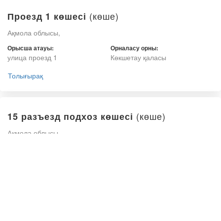
(көше)
Проезд 1 көшесі
Ақмола облысы,
Орысша атауы:
Орналасу орны:
улица проезд 1
Көкшетау қаласы
Толығырақ
(көше)
15 разъезд подхоз көшесі
Ақмола облысы,
Орысша атауы:
Орналасу орны:
улица 15 разъезд подхоз
Көкшетау қаласы
Толығырақ
(көше)
Проезд 2 көшесі