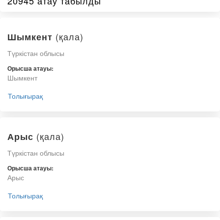
20945 атау табылды
(қала)
Шымкент
Түркістан облысы
Орысша атауы:
Шымкент
Толығырақ
(қала)
Арыс
Түркістан облысы
Орысша атауы:
Арыс
Толығырақ