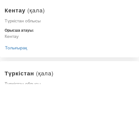
(қала)
Кентау
Түркістан облысы
Орысша атауы:
Кентау
Толығырақ
(қала)
Түркістан
Түркістан облысы
Орысша атауы:
Туркестан
Толығырақ
(аудан)
Абай ауданы