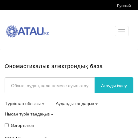
Русский
Toggle
navigati
Ономастикалық электрондық база
Атауды іздеу
Түркістан облысы
Ауданды таңдаңыз
Нысан түрін таңдаңыз
Өзгертілген