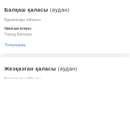
(аудан)
Балқаш қаласы
Қарағанды облысы
Орысша атауы:
Город Балхаш
Толығырақ
(аудан)
Жезқазған қаласы
Қарағанды облысы
Орысша атауы:
Город Жезказган
Толығырақ
(аудан)
Қарағанды қаласы