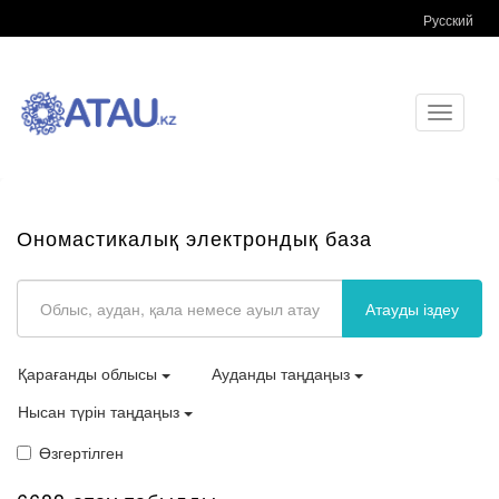
Русский
Toggle
navigati
Ономастикалық электрондық база
Атауды іздеу
Қарағанды облысы
Ауданды таңдаңыз
Нысан түрін таңдаңыз
Өзгертілген